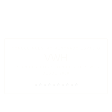
CONOCE NUESTRO RENOVADO ESPACIO
VWH
CREANDO Y HOSPEDANDO SITIOS WEB
DESDE 2009
★
★
★
★
★
★
★
★
★
★